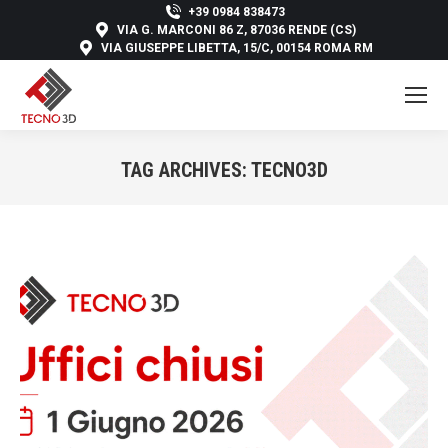
+39 0984 838473
VIA G. MARCONI 86 Z, 87036 RENDE (CS)
VIA GIUSEPPE LIBETTA, 15/C, 00154 ROMA RM
TAG ARCHIVES:
TECNO3D
You are here: