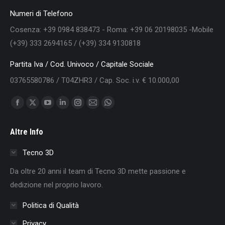
Numeri di Telefono
Cosenza: +39 0984 838473 - Roma: +39 06 20198035 -Mobile
(+39) 333 2694165 / (+39) 334 9130818
Partita Iva / Cod. Univoco / Capitale Sociale
03765580786 / T04ZHR3 / Cap. Soc. i.v. € 10.000,00
Find us on:
Facebook
X
YouTube
Linkedin
Instagram
Mail
Whatsapp
page
page
page
page
page
page
page
Altre Info
opens
opens
opens
opens
opens
opens
opens
in
in
in
in
in
in
in
Tecno 3D
new
new
new
new
new
new
new
Da oltre 20 anni il team di Tecno 3D mette passione e
window
window
window
window
window
window
window
dedizione nel proprio lavoro.
Politica di Qualità
Privacy