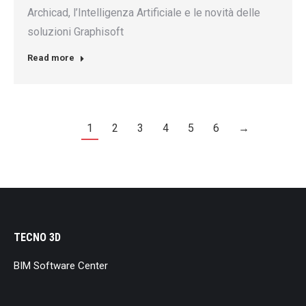
Archicad, l’Intelligenza Artificiale e le novità delle
soluzioni Graphisoft
Read more
1
2
3
4
5
6
→
TECNO 3D
BIM Software Center