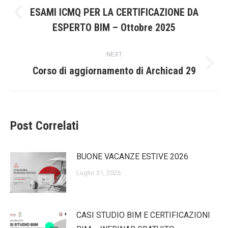
navigation
ESAMI ICMQ PER LA CERTIFICAZIONE DA
Previous
ESPERTO BIM – Ottobre 2025
post:
NEXT
Next
Corso di aggiornamento di Archicad 29
post:
Post Correlati
BUONE VACANZE ESTIVE 2026
Luglio 31, 2026
CASI STUDIO BIM E CERTIFICAZIONI