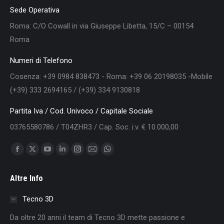
Sede Operativa
Roma: C/O Cowall in via Giuseppe Libetta, 15/C – 00154
Roma
Numeri di Telefono
Cosenza: +39 0984 838473 - Roma: +39 06 20198035 -Mobile
(+39) 333 2694165 / (+39) 334 9130818
Partita Iva / Cod. Univoco / Capitale Sociale
03765580786 / T04ZHR3 / Cap. Soc. i.v. € 10.000,00
Find us on:
Facebook
X
YouTube
Linkedin
Instagram
Mail
Whatsapp
page
page
page
page
page
page
page
Altre Info
opens
opens
opens
opens
opens
opens
opens
in
in
in
in
in
in
in
Tecno 3D
new
new
new
new
new
new
new
Da oltre 20 anni il team di Tecno 3D mette passione e
window
window
window
window
window
window
window