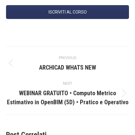
ISCRIVITI AL CORSO
Post
PREVIOUS
navigation
Previous
ARCHICAD WHATS NEW
post:
NEXT
WEBINAR GRATUITO • Computo Metrico
Next
Estimativo in OpenBIM (5D) • Pratico e Operativo
post:
Post Correlati