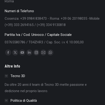
Roma
Numeri di Telefono
Cosenza: +39 0984 838473 - Roma: +39 06 20198035 -Mobile
(+39) 333 2694165 / (+39) 334 9130818
Partita Iva / Cod. Univoco / Capitale Sociale
03765580786 / T04ZHR3 / Cap. Soc. i.v. € 10.000,00
Find us on:
Facebook
X
YouTube
Linkedin
Instagram
Mail
Whatsapp
page
page
page
page
page
page
page
Altre Info
opens
opens
opens
opens
opens
opens
opens
in
in
in
in
in
in
in
Tecno 3D
new
new
new
new
new
new
new
Da oltre 20 anni il team di Tecno 3D mette passione e
window
window
window
window
window
window
window
dedizione nel proprio lavoro.
Politica di Qualità