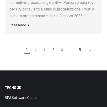
normativa, processi e gare BIM. Percorso operativo
per PA, consulenti e studi di progettazione. Posti a
numero programmato – inizio 2 marzo 2026.
Read more
1
2
3
4
5
…
9
→
TECNO 3D
BIM Software Center