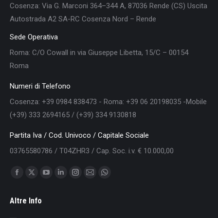
Cosenza: Via G. Marconi 364–344 A, 87036 Rende (CS) Uscita
Autostrada A2 SA-RC Cosenza Nord – Rende
Sede Operativa
Roma: C/O Cowall in via Giuseppe Libetta, 15/C – 00154
Roma
Numeri di Telefono
Cosenza: +39 0984 838473 - Roma: +39 06 20198035 -Mobile
(+39) 333 2694165 / (+39) 334 9130818
Partita Iva / Cod. Univoco / Capitale Sociale
03765580786 / T04ZHR3 / Cap. Soc. i.v. € 10.000,00
Find us on:
Facebook
X
YouTube
Linkedin
Instagram
Mail
Whatsapp
page
page
page
page
page
page
page
Altre Info
opens
opens
opens
opens
opens
opens
opens
in
in
in
in
in
in
in