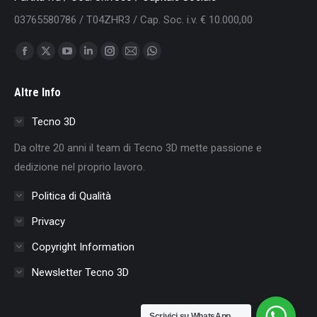
03765580786 / T04ZHR3 / Cap. Soc. i.v. € 10.000,00
Find us on:
Facebook
X
YouTube
Linkedin
Instagram
Mail
Whatsapp
page
page
page
page
page
page
page
Altre Info
opens
opens
opens
opens
opens
opens
opens
in
in
in
in
in
in
in
Tecno 3D
new
new
new
new
new
new
new
Da oltre 20 anni il team di Tecno 3D mette passione e
window
window
window
window
window
window
window
dedizione nel proprio lavoro.
Politica di Qualità
Privacy
Copyright Information
Newsletter Tecno 3D
Scrivici su WhatsApp