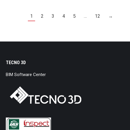
1
2
3
4
5
…
12
→
TECNO 3D
BIM Software Center