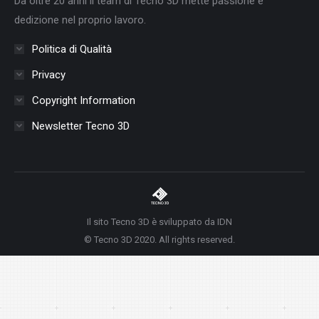
Da oltre 20 anni il team di Tecno 3D mette passione e
window
window
window
window
window
window
window
dedizione nel proprio lavoro.
Politica di Qualità
Privacy
Copyright Information
Newsletter Tecno 3D
Il sito Tecno 3D è sviluppato da IDN
© Tecno 3D 2020. All rights reserved.