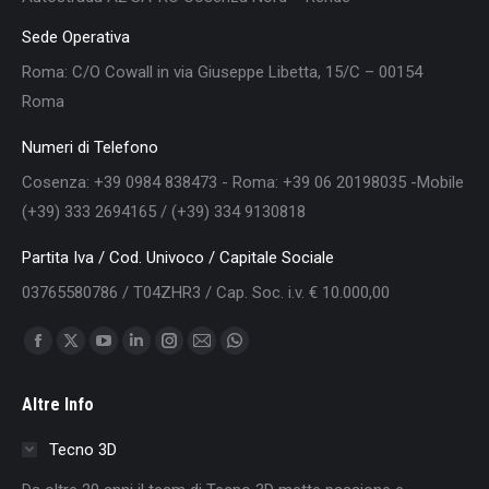
Sede Operativa
Roma: C/O Cowall in via Giuseppe Libetta, 15/C – 00154
Roma
Numeri di Telefono
Cosenza: +39 0984 838473 - Roma: +39 06 20198035 -Mobile
(+39) 333 2694165 / (+39) 334 9130818
Partita Iva / Cod. Univoco / Capitale Sociale
03765580786 / T04ZHR3 / Cap. Soc. i.v. € 10.000,00
Find us on:
Facebook
X
YouTube
Linkedin
Instagram
Mail
Whatsapp
page
page
page
page
page
page
page
Altre Info
opens
opens
opens
opens
opens
opens
opens
in
in
in
in
in
in
in
Tecno 3D
new
new
new
new
new
new
new