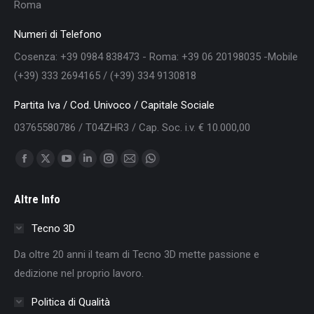
Roma
Numeri di Telefono
Cosenza: +39 0984 838473 - Roma: +39 06 20198035 -Mobile
(+39) 333 2694165 / (+39) 334 9130818
Partita Iva / Cod. Univoco / Capitale Sociale
03765580786 / T04ZHR3 / Cap. Soc. i.v. € 10.000,00
Find us on:
Facebook
X
YouTube
Linkedin
Instagram
Mail
Whatsapp
page
page
page
page
page
page
page
Altre Info
opens
opens
opens
opens
opens
opens
opens
in
in
in
in
in
in
in
Tecno 3D
new
new
new
new
new
new
new
Da oltre 20 anni il team di Tecno 3D mette passione e
window
window
window
window
window
window
window
dedizione nel proprio lavoro.
Politica di Qualità