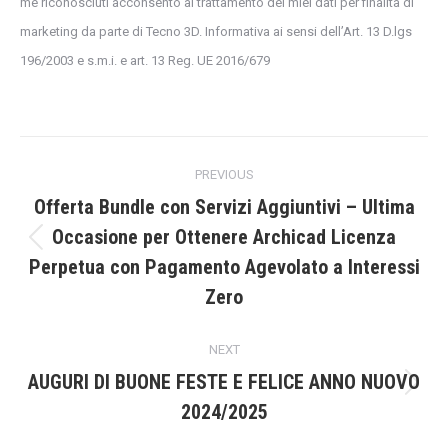
me riconosciuti acconsento al trattamento dei miei dati per finalità di
marketing da parte di Tecno 3D. Informativa ai sensi dell’Art. 13 D.lgs
196/2003 e s.m.i. e art. 13 Reg. UE 2016/679
Post
PREVIOUS
navigation
Offerta Bundle con Servizi Aggiuntivi – Ultima
Occasione per Ottenere Archicad Licenza
Previous
Perpetua con Pagamento Agevolato a Interessi
post:
Zero
NEXT
AUGURI DI BUONE FESTE E FELICE ANNO NUOVO
Next
2024/2025
post: