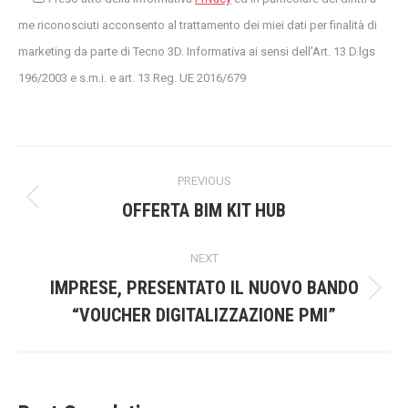
me riconosciuti acconsento al trattamento dei miei dati per finalità di
marketing da parte di Tecno 3D. Informativa ai sensi dell’Art. 13 D.lgs
196/2003 e s.m.i. e art. 13 Reg. UE 2016/679
Post
PREVIOUS
navigation
Previous
OFFERTA BIM KIT HUB
post:
NEXT
IMPRESE, PRESENTATO IL NUOVO BANDO
Next
“VOUCHER DIGITALIZZAZIONE PMI”
post: