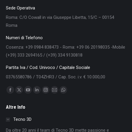
Sede Operativa
Roma: C/O Cowall in via Giuseppe Libetta, 15/C – 00154
Roma
Numeri di Telefono
Cosenza: +39 0984 838473 - Roma: +39 06 20198035 -Mobile
(+39) 333 2694165 / (+39) 334 9130818
Partita Iva / Cod. Univoco / Capitale Sociale
03765580786 / T04ZHR3 / Cap. Soc. i.v. € 10.000,00
Find us on:
Facebook
X
YouTube
Linkedin
Instagram
Mail
Whatsapp
page
page
page
page
page
page
page
Altre Info
opens
opens
opens
opens
opens
opens
opens
in
in
in
in
in
in
in
Tecno 3D
new
new
new
new
new
new
new
Da oltre 20 anni il team di Tecno 3D mette passione e
window
window
window
window
window
window
window