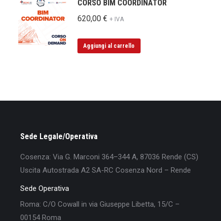
CORSO BIM COORDINATOR
620,00
€
+ IVA
Aggiungi al carrello
Sede Legale/Operativa
Cosenza: Via G. Marconi 364–344 A, 87036 Rende (CS)
Uscita Autostrada A2 SA-RC Cosenza Nord – Rende
Sede Operativa
Roma: C/O Cowall in via Giuseppe Libetta, 15/C –
00154 Roma