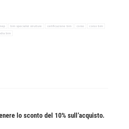
 mep
bim specialist strutture
certificazione bim
corso
corso bim
udia bim
enere lo sconto del 10% sull’acquisto.