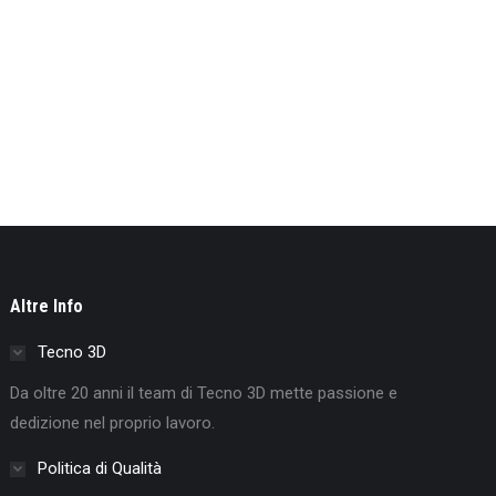
Altre Info
Tecno 3D
Da oltre 20 anni il team di Tecno 3D mette passione e
dedizione nel proprio lavoro.
Politica di Qualità