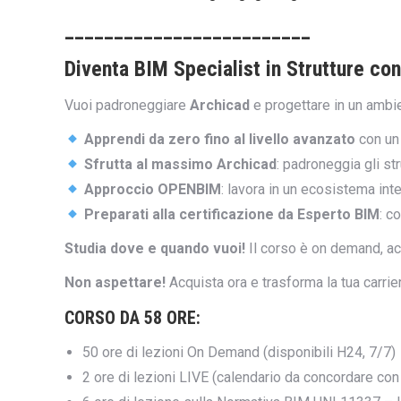
_________________________
Diventa BIM Specialist in Strutture co
Vuoi padroneggiare
A
rchicad
e progettare in un amb
Apprendi da zero fino al livello avanzato
con un 
Sfrutta al massimo Archicad
: padroneggia gli st
Approccio OPENBIM
: lavora in un ecosistema int
Preparati alla certificazione da Esperto BIM
: c
Studia dove e quando vuoi!
Il corso è on demand, a
Non aspettare!
Acquista ora e trasforma la tua carri
CORSO DA 58 ORE:
50 ore di lezioni On Demand (disponibili H24, 7/7)
2 ore di lezioni LIVE (calendario da concordare con