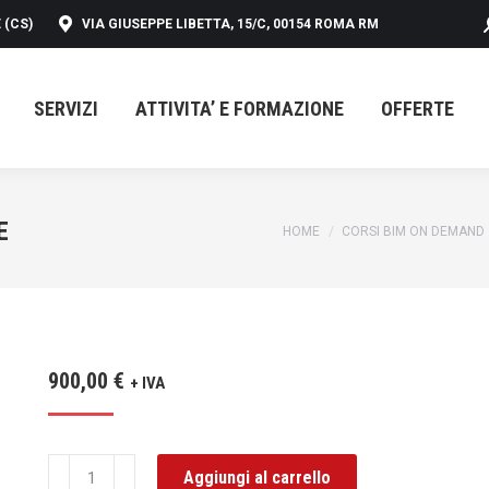
 (CS)
VIA GIUSEPPE LIBETTA, 15/C, 00154 ROMA RM
SERVIZI
ATTIVITA’ E FORMAZIONE
OFFERTE
SERVIZI
ATTIVITA’ E FORMAZIONE
OFFERTE
E
You are here:
HOME
CORSI BIM ON DEMAND
900,00
€
+ IVA
CORSO
Aggiungi al carrello