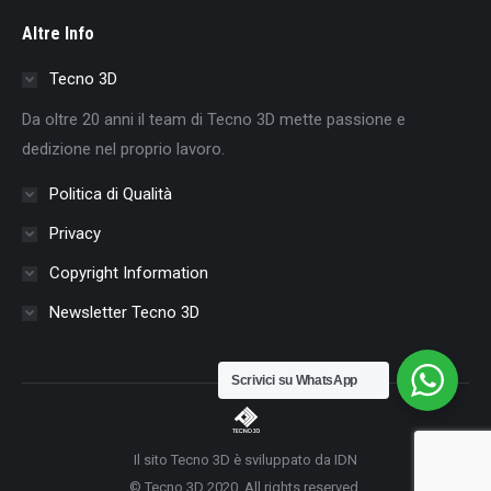
page
page
page
page
page
page
page
Altre Info
opens
opens
opens
opens
opens
opens
opens
in
in
in
in
in
in
in
Tecno 3D
new
new
new
new
new
new
new
Da oltre 20 anni il team di Tecno 3D mette passione e
window
window
window
window
window
window
window
dedizione nel proprio lavoro.
Politica di Qualità
Privacy
Copyright Information
Newsletter Tecno 3D
Scrivici su WhatsApp
Il sito Tecno 3D è sviluppato da IDN
© Tecno 3D 2020. All rights reserved.