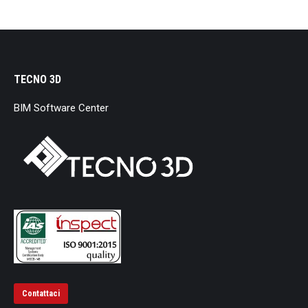
TECNO 3D
BIM Software Center
Contattaci