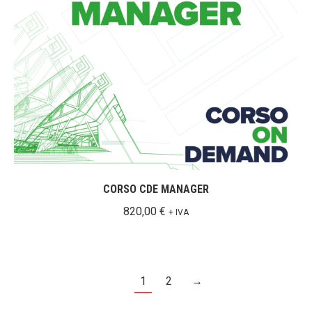
CORSO CDE MANAGER
820,00
€
+ IVA
1
2
→