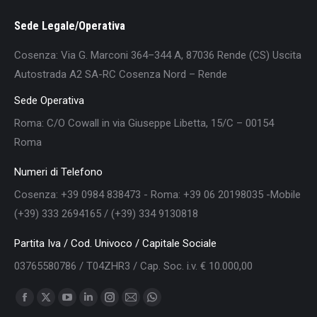
Sede Legale/Operativa
Cosenza: Via G. Marconi 364–344 A, 87036 Rende (CS) Uscita
Autostrada A2 SA-RC Cosenza Nord – Rende
Sede Operativa
Roma: C/O Cowall in via Giuseppe Libetta, 15/C – 00154
Roma
Numeri di Telefono
Cosenza: +39 0984 838473 - Roma: +39 06 20198035 -Mobile
(+39) 333 2694165 / (+39) 334 9130818
Partita Iva / Cod. Univoco / Capitale Sociale
03765580786 / T04ZHR3 / Cap. Soc. i.v. € 10.000,00
Find us on:
Facebook
X
YouTube
Linkedin
Instagram
Mail
Whatsapp