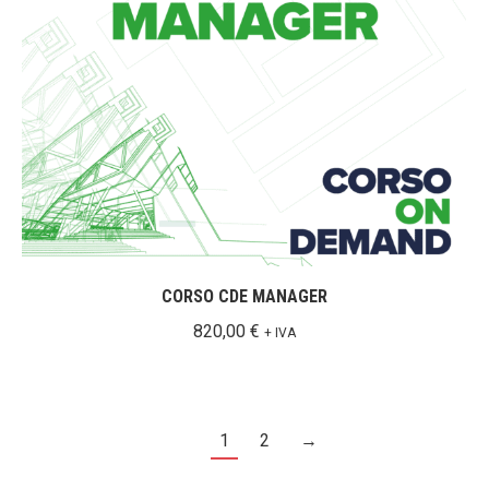
CORSO CDE MANAGER
820,00
€
+ IVA
1
2
→