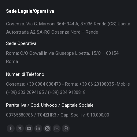
Sede Legale/Operativa
Cosenza: Via G. Marconi 364–344 A, 87036 Rende (CS) Uscita
Autostrada A2 SA-RC Cosenza Nord – Rende
Sede Operativa
Roma: C/O Cowall in via Giuseppe Libetta, 15/C – 00154
Roma
Numeri di Telefono
Cosenza: +39 0984 838473 - Roma: +39 06 20198035 -Mobile
(+39) 333 2694165 / (+39) 334 9130818
Partita Iva / Cod. Univoco / Capitale Sociale
03765580786 / T04ZHR3 / Cap. Soc. i.v. € 10.000,00
Find us on:
Facebook
X
YouTube
Linkedin
Instagram
Mail
Whatsapp