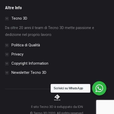
page
page
page
page
page
page
page
Altre Info
opens
opens
opens
opens
opens
opens
opens
in
in
in
in
in
in
in
Tecno 3D
new
new
new
new
new
new
new
Da oltre 20 anni il team di Tecno 3D mette passione e
window
window
window
window
window
window
window
dedizione nel proprio lavoro.
Politica di Qualità
Privacy
Copyright Information
Newsletter Tecno 3D
Scrivici su WhatsApp
Il sito Tecno 3D è sviluppato da IDN
© Tecno 3D 2020. All rights reserved.