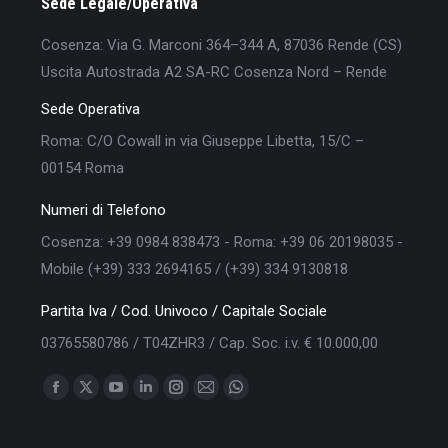
Sede Legale/Operativa
Cosenza: Via G. Marconi 364–344 A, 87036 Rende (CS)
Uscita Autostrada A2 SA-RC Cosenza Nord – Rende
Sede Operativa
Roma: C/O Cowall in via Giuseppe Libetta, 15/C –
00154 Roma
Numeri di Telefono
Cosenza: +39 0984 838473 - Roma: +39 06 20198035 -
Mobile (+39) 333 2694165 / (+39) 334 9130818
Partita Iva / Cod. Univoco / Capitale Sociale
03765580786 / T04ZHR3 / Cap. Soc. i.v. € 10.000,00
Find us on:
Facebook
X
YouTube
Linkedin
Instagram
Mail
Whatsapp
page
page
page
page
page
page
page