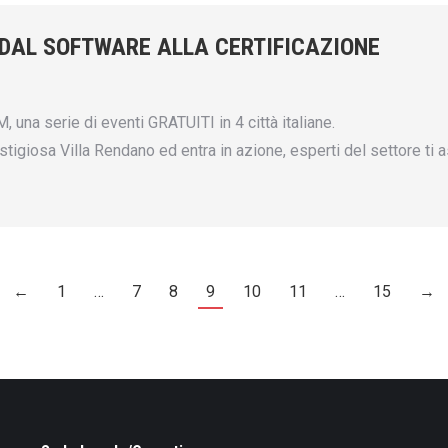
DAL SOFTWARE ALLA CERTIFICAZIONE
a serie di eventi GRATUITI in 4 città italiane.
osa Villa Rendano ed entra in azione, esperti del settore ti as
←
1
…
7
8
9
10
11
…
15
→