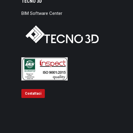
TECNO 3D
BIM Software Center
Contattaci