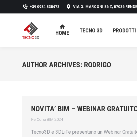
+39 0984 838473
VIA G. MARCONI 86 Z, 87036 RENDE
TECNO 3D
PRODOTTI
HOME
TECNO 3D
PRODOTTI
HOME
AUTHOR ARCHIVES:
RODRIGO
NOVITA’ BIM – WEBINAR GRATUIT
PerCorsi BIM 2024
Tecno3D e 3DLiFe presentano un Webinar Gratuito “