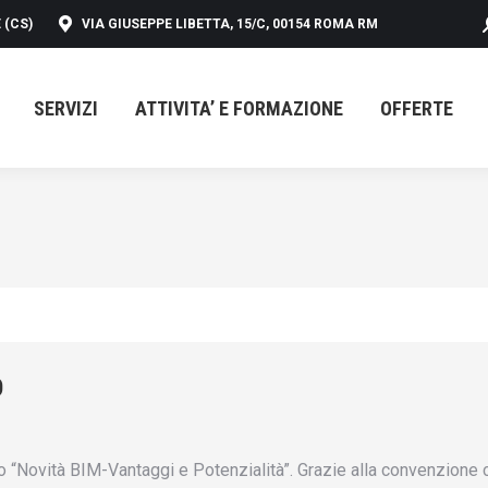
 (CS)
VIA GIUSEPPE LIBETTA, 15/C, 00154 ROMA RM
SERVIZI
ATTIVITA’ E FORMAZIONE
OFFERTE
SERVIZI
ATTIVITA’ E FORMAZIONE
OFFERTE
O
Novità BIM-Vantaggi e Potenzialità”. Grazie alla convenzione con 