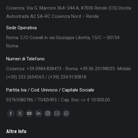
Cosenza: Via G. Marconi 364–344 A, 87036 Rende (CS) Uscita
Autostrada A2 SA-RC Cosenza Nord – Rende
Sede Operativa
Roma: C/O Cowall in via Giuseppe Libetta, 15/C – 00154
Roma
Numeri di Telefono
Cosenza: +39 0984 838473 - Roma: +39 06 20198035 -Mobile
(+39) 333 2694165 / (+39) 334 9130818
Partita Iva / Cod. Univoco / Capitale Sociale
03765580786 / T04ZHR3 / Cap. Soc. i.v. € 10.000,00
Find us on:
Facebook
X
YouTube
Linkedin
Instagram
Mail
Whatsapp
page
page
page
page
page
page
page
Altre Info
opens
opens
opens
opens
opens
opens
opens