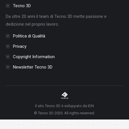
in
in
in
in
in
in
in
Tecno 3D
new
new
new
new
new
new
new
Da oltre 20 anni il team di Tecno 3D mette passione e
window
window
window
window
window
window
window
dedizione nel proprio lavoro.
Politica di Qualità
Privacy
Copyright Information
Newsletter Tecno 3D
Il sito Tecno 3D è sviluppato da IDN
© Tecno 3D 2020. All rights reserved.