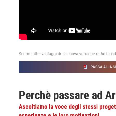
Scopri tutti i vantaggi della nuova versione di Archicad
PASSA ALLA N
Perchè passare ad A
Ascoltiamo la voce degli stessi proget
esperienze e le loro motivazioni