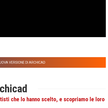
UOVA VERSIONE DI ARCHICAD
rchicad
tisti che lo hanno scelto, e scopriamo le loro