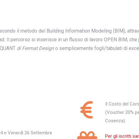
condo il metodo del Building Information Modeling (BIM), attraver
d. Il percorso si inserisce in un flusso di lavoro OPEN BIM, che p
 QUANT
di Fermat Design
o semplicemente fogli/tabulati di excel,
Il Costo del Cor
(Voucher 20% per t
Cosenza)
 24 e Venerdì 26 Settembre
Per gli iscritti s