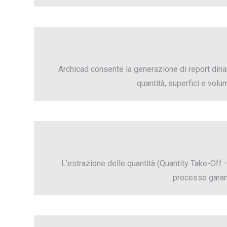
Archicad consente la generazione di report dina
quantità, superfici e volu
L’estrazione delle quantità (Quantity Take-Off
processo garant