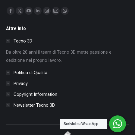
Find us on:
Facebook
X
YouTube
Linkedin
Instagram
Mail
Whatsapp
page
page
page
page
page
page
page
Altre Info
opens
opens
opens
opens
opens
opens
opens
in
in
in
in
in
in
in
Tecno 3D
new
new
new
new
new
new
new
Da oltre 20 anni il team di Tecno 3D mette passione e
window
window
window
window
window
window
window
dedizione nel proprio lavoro.
Politica di Qualità
Privacy
Copyright Information
Newsletter Tecno 3D
Scrivici su WhatsApp