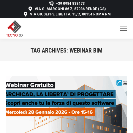
+39 0984 838473
VIA G. MARCONI 86 Z, 87036 RENDE (CS)
VIA GIUSEPPE LIBETTA, 15/C, 00154 ROMA RM
TAG ARCHIVES:
WEBINAR BIM
You are here: