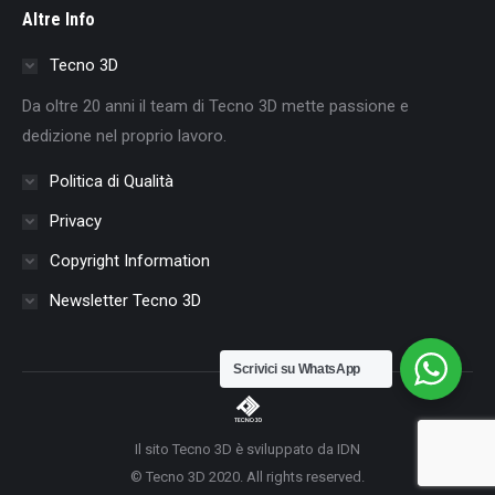
Altre Info
opens
opens
opens
opens
opens
opens
opens
in
in
in
in
in
in
in
Tecno 3D
new
new
new
new
new
new
new
Da oltre 20 anni il team di Tecno 3D mette passione e
window
window
window
window
window
window
window
dedizione nel proprio lavoro.
Politica di Qualità
Privacy
Copyright Information
Newsletter Tecno 3D
Scrivici su WhatsApp
Il sito Tecno 3D è sviluppato da IDN
© Tecno 3D 2020. All rights reserved.