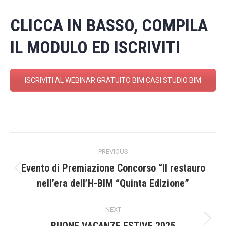
CLICCA IN BASSO, COMPILA
IL MODULO ED ISCRIVITI
ISCRIVITI AL WEBINAR GRATUITO BIM CASI STUDIO BIM
Post
PREVIOUS
navigation
Evento di Premiazione Concorso “Il restauro
Previous
nell’era dell’H-BIM “Quinta Edizione”
post:
NEXT
Next