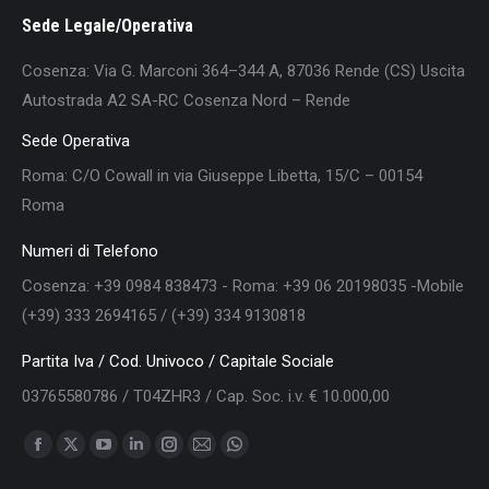
Sede Legale/Operativa
Cosenza: Via G. Marconi 364–344 A, 87036 Rende (CS) Uscita
Autostrada A2 SA-RC Cosenza Nord – Rende
Sede Operativa
Roma: C/O Cowall in via Giuseppe Libetta, 15/C – 00154
Roma
Numeri di Telefono
Cosenza: +39 0984 838473 - Roma: +39 06 20198035 -Mobile
(+39) 333 2694165 / (+39) 334 9130818
Partita Iva / Cod. Univoco / Capitale Sociale
03765580786 / T04ZHR3 / Cap. Soc. i.v. € 10.000,00
Find us on:
Facebook
X
YouTube
Linkedin
Instagram
Mail
Whatsapp
page
page
page
page
page
page
page