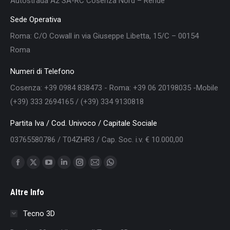
Autostrada A2 SA-RC Cosenza Nord – Rende
Sede Operativa
Roma: C/O Cowall in via Giuseppe Libetta, 15/C – 00154
Roma
Numeri di Telefono
Cosenza: +39 0984 838473 - Roma: +39 06 20198035 -Mobile
(+39) 333 2694165 / (+39) 334 9130818
Partita Iva / Cod. Univoco / Capitale Sociale
03765580786 / T04ZHR3 / Cap. Soc. i.v. € 10.000,00
Find us on:
Facebook
X
YouTube
Linkedin
Instagram
Mail
Whatsapp
page
page
page
page
page
page
page
Altre Info
opens
opens
opens
opens
opens
opens
opens
in
in
in
in
in
in
in
Tecno 3D
new
new
new
new
new
new
new