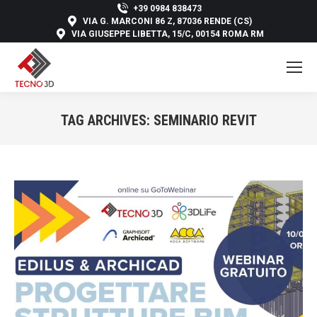
+39 0984 838473
VIA G. MARCONI 86 Z, 87036 RENDE (CS)
VIA GIUSEPPE LIBETTA, 15/C, 00154 ROMA RM
TAG ARCHIVES:
SEMINARIO REVIT
You are here: