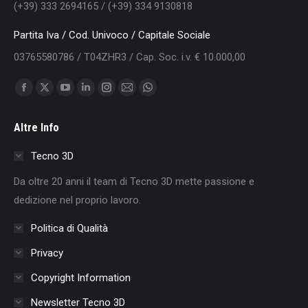
(+39) 333 2694165 / (+39) 334 9130818
Partita Iva / Cod. Univoco / Capitale Sociale
03765580786 / T04ZHR3 / Cap. Soc. i.v. € 10.000,00
Find us on:
Facebook
X
YouTube
Linkedin
Instagram
Mail
Whatsapp
page
page
page
page
page
page
page
Altre Info
opens
opens
opens
opens
opens
opens
opens
in
in
in
in
in
in
in
Tecno 3D
new
new
new
new
new
new
new
Da oltre 20 anni il team di Tecno 3D mette passione e
window
window
window
window
window
window
window
dedizione nel proprio lavoro.
Politica di Qualità
Privacy
Copyright Information
Newsletter Tecno 3D