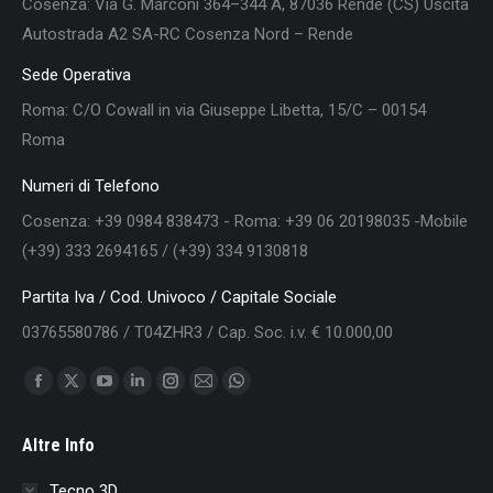
Cosenza: Via G. Marconi 364–344 A, 87036 Rende (CS) Uscita
Autostrada A2 SA-RC Cosenza Nord – Rende
Sede Operativa
Roma: C/O Cowall in via Giuseppe Libetta, 15/C – 00154
Roma
Numeri di Telefono
Cosenza: +39 0984 838473 - Roma: +39 06 20198035 -Mobile
(+39) 333 2694165 / (+39) 334 9130818
Partita Iva / Cod. Univoco / Capitale Sociale
03765580786 / T04ZHR3 / Cap. Soc. i.v. € 10.000,00
Find us on:
Facebook
X
YouTube
Linkedin
Instagram
Mail
Whatsapp
page
page
page
page
page
page
page
Altre Info
opens
opens
opens
opens
opens
opens
opens
in
in
in
in
in
in
in
Tecno 3D