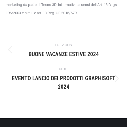
marketing da parte di Tecno 3D. Informativa ai sensi dell’Art. 13 D.lgs
196/2003 e s.m.i. e art. 13 Reg. UE 2016/679
Post
PREVIOUS
navigation
Previous
BUONE VACANZE ESTIVE 2024
post:
NEXT
EVENTO LANCIO DEI PRODOTTI GRAPHISOFT
Next
2024
post: