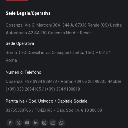
Sede Legale/Operativa
Cosenza: Via G. Marconi 364–344 A, 87036 Rende (CS) Uscita
Autostrada A2 SA-RC Cosenza Nord – Rende
Sede Operativa
Roma: C/O Cowall in via Giuseppe Libetta, 15/C – 00154
Roma
Numeri di Telefono
Cosenza: +39 0984 838473 - Roma: +39 06 20198035 -Mobile
(+39) 333 2694165 / (+39) 334 9130818
Partita Iva / Cod. Univoco / Capitale Sociale
03765580786 / T04ZHR3 / Cap. Soc. i.v. € 10.000,00
Find us on:
Facebook
X
YouTube
Linkedin
Instagram
Mail
Whatsapp