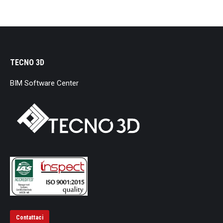
TECNO 3D
BIM Software Center
Contattaci