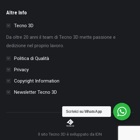
page
page
page
page
page
page
page
Altre Info
opens
opens
opens
opens
opens
opens
opens
in
in
in
in
in
in
in
Tecno 3D
new
new
new
new
new
new
new
Da oltre 20 anni il team di Tecno 3D mette passione e
window
window
window
window
window
window
window
dedizione nel proprio lavoro.
Politica di Qualità
Privacy
Copyright Information
Newsletter Tecno 3D
Scrivici su WhatsApp
Il sito Tecno 3D è sviluppato da IDN