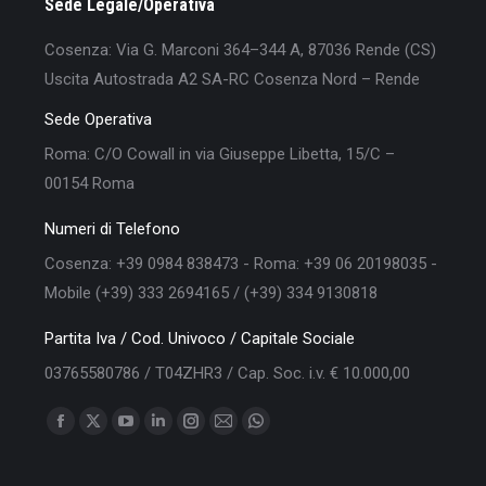
Sede Legale/Operativa
Cosenza: Via G. Marconi 364–344 A, 87036 Rende (CS)
Uscita Autostrada A2 SA-RC Cosenza Nord – Rende
Sede Operativa
Roma: C/O Cowall in via Giuseppe Libetta, 15/C –
00154 Roma
Numeri di Telefono
Cosenza: +39 0984 838473 - Roma: +39 06 20198035 -
Mobile (+39) 333 2694165 / (+39) 334 9130818
Partita Iva / Cod. Univoco / Capitale Sociale
03765580786 / T04ZHR3 / Cap. Soc. i.v. € 10.000,00
Find us on:
Facebook
X
YouTube
Linkedin
Instagram
Mail
Whatsapp
page
page
page
page
page
page
page