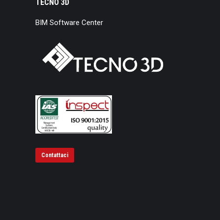
TECNO 3D
BIM Software Center
Contattaci