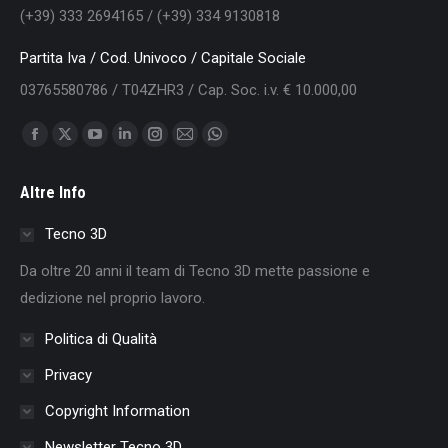
(+39) 333 2694165 / (+39) 334 9130818
Partita Iva / Cod. Univoco / Capitale Sociale
03765580786 / T04ZHR3 / Cap. Soc. i.v. € 10.000,00
Find us on:
Facebook
X
YouTube
Linkedin
Instagram
Mail
Whatsapp
page
page
page
page
page
page
page
Altre Info
opens
opens
opens
opens
opens
opens
opens
in
in
in
in
in
in
in
Tecno 3D
new
new
new
new
new
new
new
Da oltre 20 anni il team di Tecno 3D mette passione e
window
window
window
window
window
window
window
dedizione nel proprio lavoro.
Politica di Qualità
Privacy
Copyright Information
Newsletter Tecno 3D