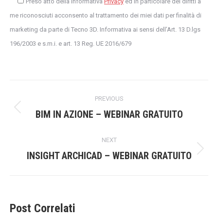
Preso atto della Informativa
Privacy
ed in particolare dei diritti a
me riconosciuti acconsento al trattamento dei miei dati per finalità di
marketing da parte di Tecno 3D. Informativa ai sensi dell’Art. 13 D.lgs
196/2003 e s.m.i. e art. 13 Reg. UE 2016/679
Post
PREVIOUS
navigation
Previous
BIM IN AZIONE – WEBINAR GRATUITO
post:
NEXT
Next
INSIGHT ARCHICAD – WEBINAR GRATUITO
post:
Post Correlati