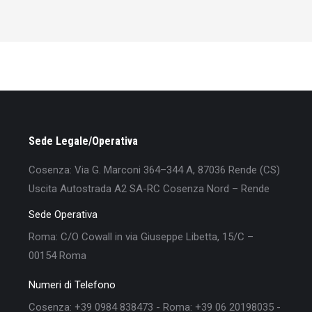
Sede Legale/Operativa
Cosenza: Via G. Marconi 364–344 A, 87036 Rende (CS)
Uscita Autostrada A2 SA-RC Cosenza Nord – Rende
Sede Operativa
Roma: C/O Cowall in via Giuseppe Libetta, 15/C –
00154 Roma
Numeri di Telefono
Cosenza: +39 0984 838473 - Roma: +39 06 20198035 -