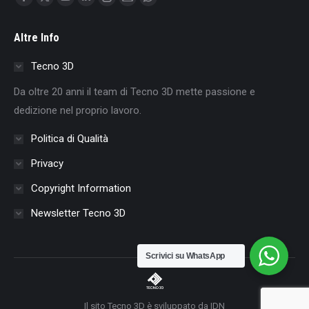
Facebook
X
YouTube
Linkedin
Instagram
Mail
Whatsapp
page
page
page
page
page
page
page
Altre Info
opens
opens
opens
opens
opens
opens
opens
in
in
in
in
in
in
in
Tecno 3D
new
new
new
new
new
new
new
Da oltre 20 anni il team di Tecno 3D mette passione e
window
window
window
window
window
window
window
dedizione nel proprio lavoro.
Politica di Qualità
Privacy
Copyright Information
Newsletter Tecno 3D
Scrivici su WhatsApp
Il sito Tecno 3D è sviluppato da IDN