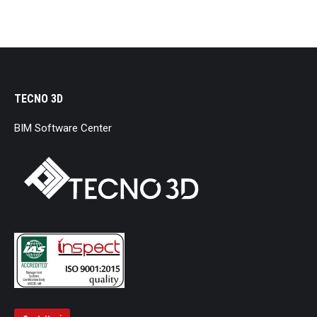
TECNO 3D
BIM Software Center