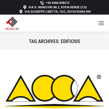
+39 0984 838473
VIA G. MARCONI 86 Z, 87036 RENDE (CS)
VIA GIUSEPPE LIBETTA, 15/C, 00154 ROMA RM
TAG ARCHIVES:
EDIFICIUS
You are here: