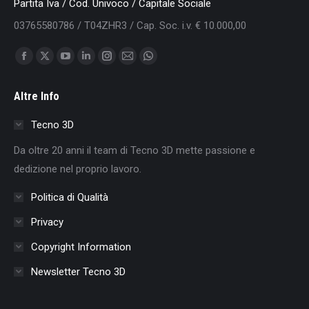
Partita Iva / Cod. Univoco / Capitale Sociale
03765580786 / T04ZHR3 / Cap. Soc. i.v. € 10.000,00
Find us on:
Facebook
X
YouTube
Linkedin
Instagram
Mail
Whatsapp
page
page
page
page
page
page
page
Altre Info
opens
opens
opens
opens
opens
opens
opens
in
in
in
in
in
in
in
Tecno 3D
new
new
new
new
new
new
new
Da oltre 20 anni il team di Tecno 3D mette passione e
window
window
window
window
window
window
window
dedizione nel proprio lavoro.
Politica di Qualità
Privacy
Copyright Information
Newsletter Tecno 3D