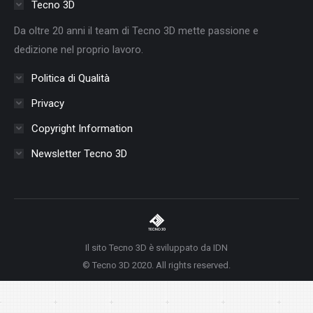
Tecno 3D
new
new
new
new
new
new
new
Da oltre 20 anni il team di Tecno 3D mette passione e
window
window
window
window
window
window
window
dedizione nel proprio lavoro.
Politica di Qualità
Privacy
Copyright Information
Newsletter Tecno 3D
Il sito Tecno 3D è sviluppato da IDN
© Tecno 3D 2020. All rights reserved.