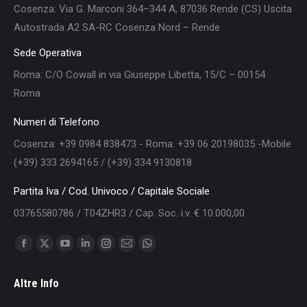
Cosenza: Via G. Marconi 364–344 A, 87036 Rende (CS) Uscita
Autostrada A2 SA-RC Cosenza Nord – Rende
Sede Operativa
Roma: C/O Cowall in via Giuseppe Libetta, 15/C – 00154
Roma
Numeri di Telefono
Cosenza: +39 0984 838473 - Roma: +39 06 20198035 -Mobile
(+39) 333 2694165 / (+39) 334 9130818
Partita Iva / Cod. Univoco / Capitale Sociale
03765580786 / T04ZHR3 / Cap. Soc. i.v. € 10.000,00
Find us on:
Facebook
X
YouTube
Linkedin
Instagram
Mail
Whatsapp
page
page
page
page
page
page
page
Altre Info
opens
opens
opens
opens
opens
opens
opens
in
in
in
in
in
in
in