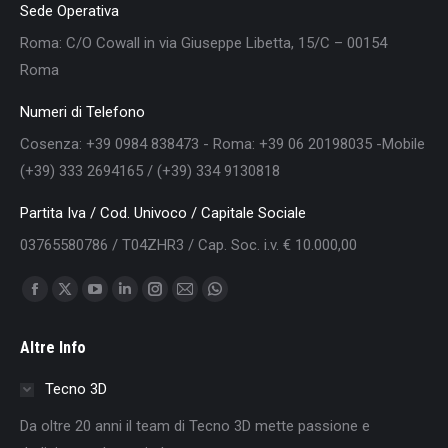
Sede Operativa
Roma: C/O Cowall in via Giuseppe Libetta, 15/C – 00154
Roma
Numeri di Telefono
Cosenza: +39 0984 838473 - Roma: +39 06 20198035 -Mobile
(+39) 333 2694165 / (+39) 334 9130818
Partita Iva / Cod. Univoco / Capitale Sociale
03765580786 / T04ZHR3 / Cap. Soc. i.v. € 10.000,00
Find us on:
Facebook
X
YouTube
Linkedin
Instagram
Mail
Whatsapp
page
page
page
page
page
page
page
Altre Info
opens
opens
opens
opens
opens
opens
opens
in
in
in
in
in
in
in
Tecno 3D
new
new
new
new
new
new
new
Da oltre 20 anni il team di Tecno 3D mette passione e
window
window
window
window
window
window
window