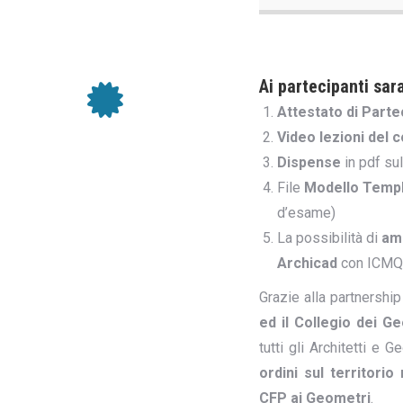
Ai partecipanti sara
Attestato di Part
Video lezioni del 
Dispense
in pdf su
File
Modello Temp
d’esame)
La possibilità di
amm
Archicad
con ICMQ 
Grazie alla partnership 
ed il
Collegio dei Ge
tutti gli Architetti e G
ordini sul territorio
CFP ai Geometri
.