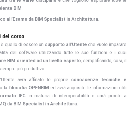
dati tra le varie discipline
e che vogliono esplorare tutte le
biente BIM
.
co all’Esame da BIM Specialist in Architettura.
i del corso
è quello di essere un
supporto all’Utente
che vuole imparare
alità del software utilizzando tutte le sue funzioni e i suoi
re BIM oriented ad un livello esperto
, semplificando, così, il
sempre più produttivo.
l’Utente avrà affinato le proprie
conoscenze tecniche e
to la
filosofia OPENBIM
ed avrà acquisito le informazioni utili
formato IFC
in materia di interoperabilità e sarà pronto a
Q da BIM Specialist in Architettura
.