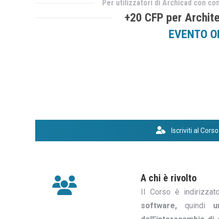
Per utilizzatori di Archicad con 
+20 CFP per Archite
EVENTO ORGAN
Iscriviti al Cor
A chi è rivolto
Il Corso è indirizzat
software,
quindi
u