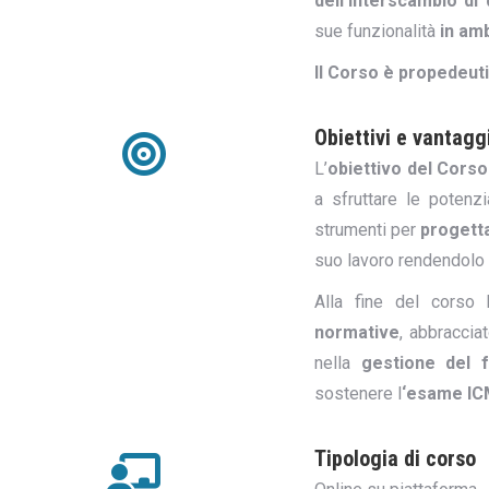
dell’interscambio di 
sue funzionalità
in am
Il Corso è propedeuti
Obiettivi e vantagg
L’
obiettivo del Corso
a sfruttare le potenzi
strumenti per
progetta
suo lavoro rendendolo 
Alla fine del corso 
normative
, abbraccia
nella
gestione del 
sostenere l
‘esame ICM
Tipologia di corso