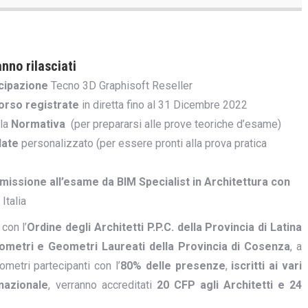
nno rilasciati
ecipazione
Tecno 3D Graphisoft Reseller
corso registrate
in diretta fino al 31 Dicembre 2022
lla
Normativa
(per prepararsi alle prove teoriche d’esame)
late
personalizzato (per essere pronti alla prova pratica
issione all’esame da BIM Specialist in Architettura con
Italia
con l’
Ordine degli Architetti P.P.C. della Provincia di Latina
ometri e Geometri Laureati della Provincia di Cosenza
, a
eometri partecipanti con l’
80% delle presenze
,
iscritti ai vari
 nazionale
, verranno accreditati
20 CFP agli Architetti e 24