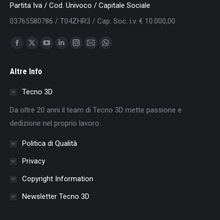
Partita Iva / Cod. Univoco / Capitale Sociale
03765580786 / T04ZHR3 / Cap. Soc. i.v. € 10.000,00
Find us on:
Facebook
X
YouTube
Linkedin
Instagram
Mail
Whatsapp
page
page
page
page
page
page
page
Altre Info
opens
opens
opens
opens
opens
opens
opens
in
in
in
in
in
in
in
Tecno 3D
new
new
new
new
new
new
new
Da oltre 20 anni il team di Tecno 3D mette passione e
window
window
window
window
window
window
window
dedizione nel proprio lavoro.
Politica di Qualità
Privacy
Copyright Information
Newsletter Tecno 3D