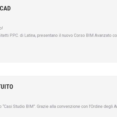
ICAD
o!
itetti P.P.C. di Latina, presentano il nuovo Corso BIM Avanzato co
TUITO
asi Studio BIM”. Grazie alla convenzione con l’Ordine degli Archi