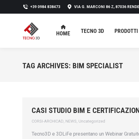
+39 0984 838473
VIA G. MARCONI 86 Z, 87036 RENDE
TECNO 3D
PRODOTTI
HOME
TECNO 3D
PRODOTTI
HOME
TAG ARCHIVES:
BIM SPECIALIST
CASI STUDIO BIM E CERTIFICAZIO
CORSI-ARCHICAD
,
NEWS
,
Uncategorized
Tecno3D e 3DLiFe presentano un Webinar Gratuito “C