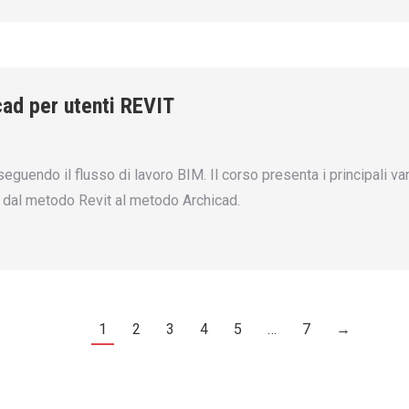
cad per utenti REVIT
seguendo il flusso di lavoro BIM. Il corso presenta i principali 
one dal metodo Revit al metodo Archicad.
1
2
3
4
5
…
7
→