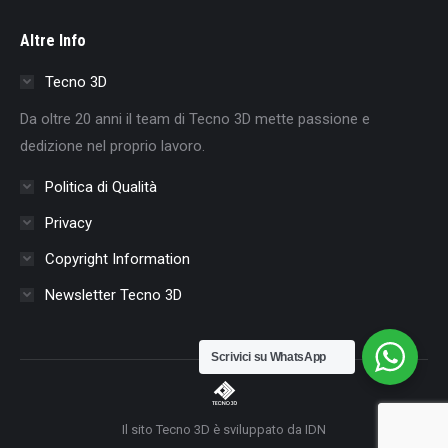
page
page
page
page
page
page
page
Altre Info
opens
opens
opens
opens
opens
opens
opens
in
in
in
in
in
in
in
Tecno 3D
new
new
new
new
new
new
new
Da oltre 20 anni il team di Tecno 3D mette passione e
window
window
window
window
window
window
window
dedizione nel proprio lavoro.
Politica di Qualità
Privacy
Copyright Information
Newsletter Tecno 3D
Scrivici su WhatsApp
Il sito Tecno 3D è sviluppato da IDN