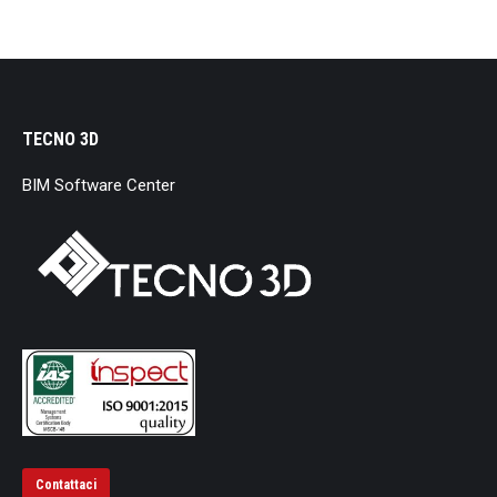
TECNO 3D
BIM Software Center
Contattaci