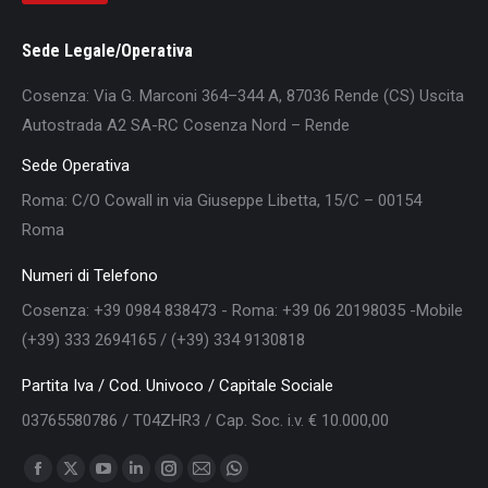
Sede Legale/Operativa
Cosenza: Via G. Marconi 364–344 A, 87036 Rende (CS) Uscita
Autostrada A2 SA-RC Cosenza Nord – Rende
Sede Operativa
Roma: C/O Cowall in via Giuseppe Libetta, 15/C – 00154
Roma
Numeri di Telefono
Cosenza: +39 0984 838473 - Roma: +39 06 20198035 -Mobile
(+39) 333 2694165 / (+39) 334 9130818
Partita Iva / Cod. Univoco / Capitale Sociale
03765580786 / T04ZHR3 / Cap. Soc. i.v. € 10.000,00
Find us on:
Facebook
X
YouTube
Linkedin
Instagram
Mail
Whatsapp