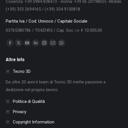
Cosenza: +39 0984 838473 - Roma: +39 06 20198035 -Mobile
(+39) 333 2694165 / (+39) 334 9130818
Partita Iva / Cod. Univoco / Capitale Sociale
03765580786 / T04ZHR3 / Cap. Soc. i.v. € 10.000,00
Find us on:
Facebook
X
YouTube
Linkedin
Instagram
Mail
Whatsapp
page
page
page
page
page
page
page
Altre Info
opens
opens
opens
opens
opens
opens
opens
in
in
in
in
in
in
in
Tecno 3D
new
new
new
new
new
new
new
Da oltre 20 anni il team di Tecno 3D mette passione e
window
window
window
window
window
window
window
dedizione nel proprio lavoro.
Politica di Qualità
Privacy
Copyright Information