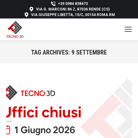
+39 0984 838473
VIA G. MARCONI 86 Z, 87036 RENDE (CS)
VIA GIUSEPPE LIBETTA, 15/C, 00154 ROMA RM
TAG ARCHIVES:
9 SETTEMBRE
You are here: