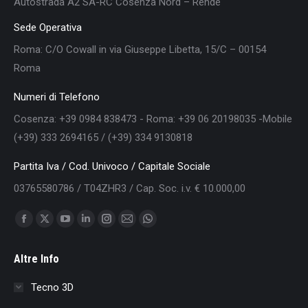
Autostrada A2 SA-RC Cosenza Nord – Rende
Sede Operativa
Roma: C/O Cowall in via Giuseppe Libetta, 15/C – 00154
Roma
Numeri di Telefono
Cosenza: +39 0984 838473 - Roma: +39 06 20198035 -Mobile
(+39) 333 2694165 / (+39) 334 9130818
Partita Iva / Cod. Univoco / Capitale Sociale
03765580786 / T04ZHR3 / Cap. Soc. i.v. € 10.000,00
Find us on:
Facebook
X
YouTube
Linkedin
Instagram
Mail
Whatsapp
page
page
page
page
page
page
page
Altre Info
opens
opens
opens
opens
opens
opens
opens
in
in
in
in
in
in
in
Tecno 3D
new
new
new
new
new
new
new