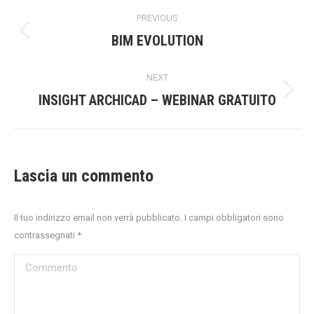
Project
PREVIOUS
navigation
Previous
BIM EVOLUTION
project:
NEXT
Next
INSIGHT ARCHICAD – WEBINAR GRATUITO
project:
Lascia un commento
Il tuo indirizzo email non verrà pubblicato. I campi obbligatori sono
contrassegnati
*
Commento