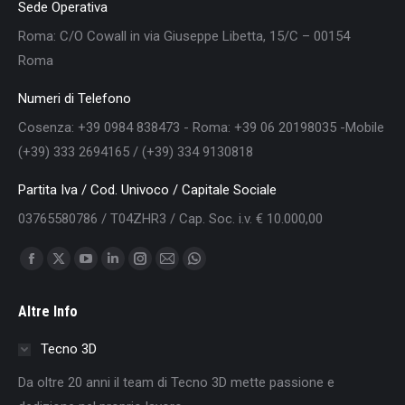
Sede Operativa
Roma: C/O Cowall in via Giuseppe Libetta, 15/C – 00154
Roma
Numeri di Telefono
Cosenza: +39 0984 838473 - Roma: +39 06 20198035 -Mobile
(+39) 333 2694165 / (+39) 334 9130818
Partita Iva / Cod. Univoco / Capitale Sociale
03765580786 / T04ZHR3 / Cap. Soc. i.v. € 10.000,00
Find us on:
Facebook
X
YouTube
Linkedin
Instagram
Mail
Whatsapp
page
page
page
page
page
page
page
Altre Info
opens
opens
opens
opens
opens
opens
opens
in
in
in
in
in
in
in
Tecno 3D
new
new
new
new
new
new
new
Da oltre 20 anni il team di Tecno 3D mette passione e
window
window
window
window
window
window
window