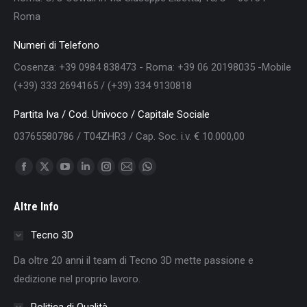
Roma
Numeri di Telefono
Cosenza: +39 0984 838473 - Roma: +39 06 20198035 -Mobile
(+39) 333 2694165 / (+39) 334 9130818
Partita Iva / Cod. Univoco / Capitale Sociale
03765580786 / T04ZHR3 / Cap. Soc. i.v. € 10.000,00
Find us on:
Facebook
X
YouTube
Linkedin
Instagram
Mail
Whatsapp
page
page
page
page
page
page
page
Altre Info
opens
opens
opens
opens
opens
opens
opens
in
in
in
in
in
in
in
Tecno 3D
new
new
new
new
new
new
new
Da oltre 20 anni il team di Tecno 3D mette passione e
window
window
window
window
window
window
window
dedizione nel proprio lavoro.