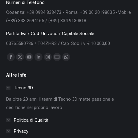
Numeri di Telefono
Cosenza: +39 0984 838473 - Roma: +39 06 20198035 -Mobile
(+39) 333 2694165 / (+39) 334 9130818
Partita Iva / Cod. Univoco / Capitale Sociale
03765580786 / T04ZHR3 / Cap. Soc. i.v. € 10.000,00
Find us on:
Facebook
X
YouTube
Linkedin
Instagram
Mail
Whatsapp
page
page
page
page
page
page
page
Altre Info
opens
opens
opens
opens
opens
opens
opens
in
in
in
in
in
in
in
Tecno 3D
new
new
new
new
new
new
new
Da oltre 20 anni il team di Tecno 3D mette passione e
window
window
window
window
window
window
window
dedizione nel proprio lavoro.
Politica di Qualità
Privacy