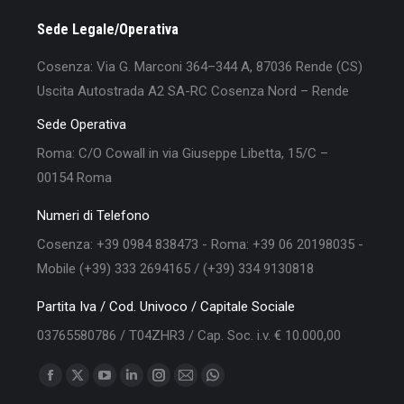
Sede Legale/Operativa
Cosenza: Via G. Marconi 364–344 A, 87036 Rende (CS)
Uscita Autostrada A2 SA-RC Cosenza Nord – Rende
Sede Operativa
Roma: C/O Cowall in via Giuseppe Libetta, 15/C –
00154 Roma
Numeri di Telefono
Cosenza: +39 0984 838473 - Roma: +39 06 20198035 -
Mobile (+39) 333 2694165 / (+39) 334 9130818
Partita Iva / Cod. Univoco / Capitale Sociale
03765580786 / T04ZHR3 / Cap. Soc. i.v. € 10.000,00
Find us on:
Facebook
X
YouTube
Linkedin
Instagram
Mail
Whatsapp