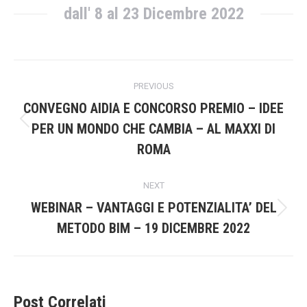
dall' 8 al 23 Dicembre 2022
Post
PREVIOUS
navigation
CONVEGNO AIDIA E CONCORSO PREMIO – IDEE
Previous
PER UN MONDO CHE CAMBIA – AL MAXXI DI
post:
ROMA
NEXT
WEBINAR – VANTAGGI E POTENZIALITA’ DEL
Next
METODO BIM – 19 DICEMBRE 2022
post:
Post Correlati