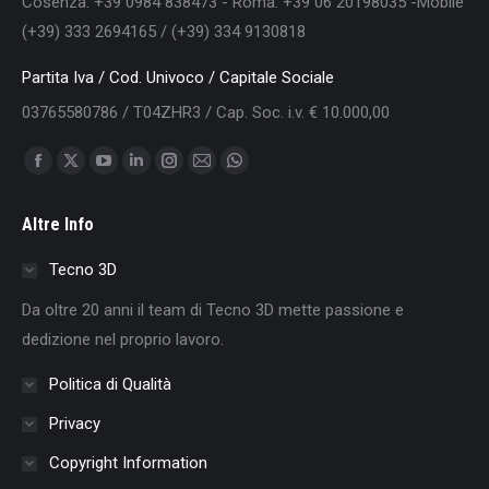
Cosenza: +39 0984 838473 - Roma: +39 06 20198035 -Mobile
(+39) 333 2694165 / (+39) 334 9130818
Partita Iva / Cod. Univoco / Capitale Sociale
03765580786 / T04ZHR3 / Cap. Soc. i.v. € 10.000,00
Find us on:
Facebook
X
YouTube
Linkedin
Instagram
Mail
Whatsapp
page
page
page
page
page
page
page
Altre Info
opens
opens
opens
opens
opens
opens
opens
in
in
in
in
in
in
in
Tecno 3D
new
new
new
new
new
new
new
Da oltre 20 anni il team di Tecno 3D mette passione e
window
window
window
window
window
window
window
dedizione nel proprio lavoro.
Politica di Qualità
Privacy
Copyright Information