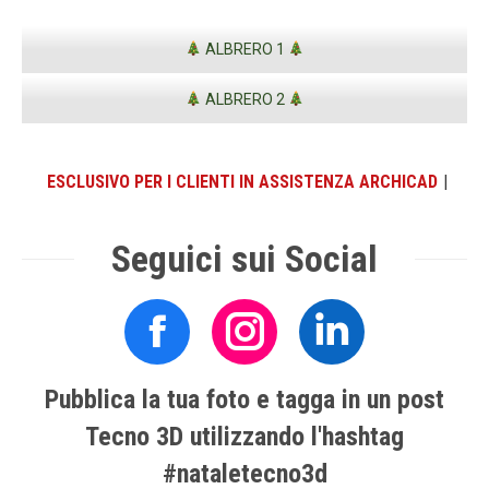
ALBRERO 1
ALBRERO 2
ESCLUSIVO PER I CLIENTI IN ASSIS
|
Seguici sui Social
Facebook
Instagram
Linkedin
Tecno
Tecno
Tecno
Pubblica la tua foto e tagga in un post
3D
3D
3D
Tecno 3D utilizzando l'hashtag
#nataletecno3d