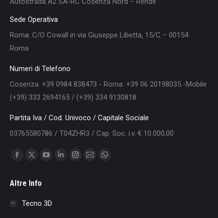
Autostrada A2 SA-RC Cosenza Nord – Rende
Sede Operativa
Roma: C/O Cowall in via Giuseppe Libetta, 15/C – 00154
Roma
Numeri di Telefono
Cosenza: +39 0984 838473 - Roma: +39 06 20198035 -Mobile
(+39) 333 2694165 / (+39) 334 9130818
Partita Iva / Cod. Univoco / Capitale Sociale
03765580786 / T04ZHR3 / Cap. Soc. i.v. € 10.000,00
Find us on:
Facebook
X
YouTube
Linkedin
Instagram
Mail
Whatsapp
page
page
page
page
page
page
page
Altre Info
opens
opens
opens
opens
opens
opens
opens
in
in
in
in
in
in
in
Tecno 3D
new
new
new
new
new
new
new