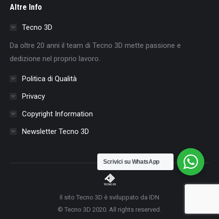
Altre Info
opens
opens
opens
opens
opens
opens
opens
in
in
in
in
in
in
in
Tecno 3D
new
new
new
new
new
new
new
Da oltre 20 anni il team di Tecno 3D mette passione e
window
window
window
window
window
window
window
dedizione nel proprio lavoro.
Politica di Qualità
Privacy
Copyright Information
Newsletter Tecno 3D
Scrivici su WhatsApp
Il sito Tecno 3D è sviluppato da IDN
© Tecno 3D 2020. All rights reserved.