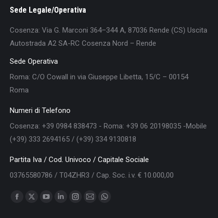
Sede Legale/Operativa
Cosenza: Via G. Marconi 364–344 A, 87036 Rende (CS) Uscita
Autostrada A2 SA-RC Cosenza Nord – Rende
Sede Operativa
Roma: C/O Cowall in via Giuseppe Libetta, 15/C – 00154
Roma
Numeri di Telefono
Cosenza: +39 0984 838473 - Roma: +39 06 20198035 -Mobile
(+39) 333 2694165 / (+39) 334 9130818
Partita Iva / Cod. Univoco / Capitale Sociale
03765580786 / T04ZHR3 / Cap. Soc. i.v. € 10.000,00
Find us on:
Facebook
X
YouTube
Linkedin
Instagram
Mail
Whatsapp
page
page
page
page
page
page
page