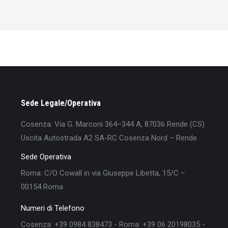
Sede Legale/Operativa
Cosenza: Via G. Marconi 364–344 A, 87036 Rende (CS)
Uscita Autostrada A2 SA-RC Cosenza Nord – Rende
Sede Operativa
Roma: C/O Cowall in via Giuseppe Libetta, 15/C –
00154 Roma
Numeri di Telefono
Cosenza: +39 0984 838473 - Roma: +39 06 20198035 -