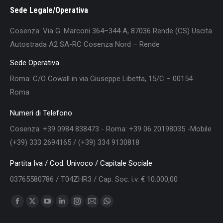
Sede Legale/Operativa
Cosenza: Via G. Marconi 364–344 A, 87036 Rende (CS) Uscita
Autostrada A2 SA-RC Cosenza Nord – Rende
Sede Operativa
Roma: C/O Cowall in via Giuseppe Libetta, 15/C – 00154
Roma
Numeri di Telefono
Cosenza: +39 0984 838473 - Roma: +39 06 20198035 -Mobile
(+39) 333 2694165 / (+39) 334 9130818
Partita Iva / Cod. Univoco / Capitale Sociale
03765580786 / T04ZHR3 / Cap. Soc. i.v. € 10.000,00
Find us on:
Facebook
X
YouTube
Linkedin
Instagram
Mail
Whatsapp
page
page
page
page
page
page
page