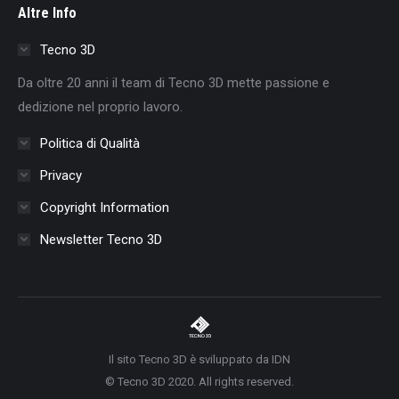
Altre Info
opens
opens
opens
opens
opens
opens
opens
in
in
in
in
in
in
in
Tecno 3D
new
new
new
new
new
new
new
Da oltre 20 anni il team di Tecno 3D mette passione e
window
window
window
window
window
window
window
dedizione nel proprio lavoro.
Politica di Qualità
Privacy
Copyright Information
Newsletter Tecno 3D
Il sito Tecno 3D è sviluppato da IDN
© Tecno 3D 2020. All rights reserved.