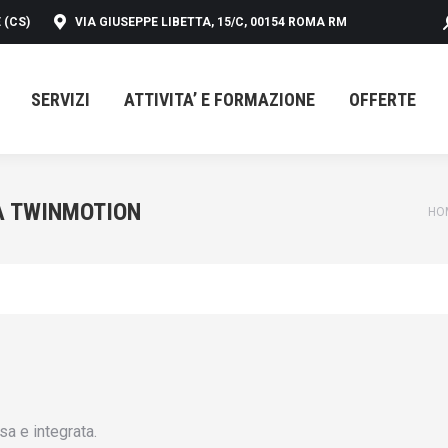
 (CS)
VIA GIUSEPPE LIBETTA, 15/C, 00154 ROMA RM
SERVIZI
ATTIVITA’ E FORMAZIONE
OFFERTE
SERVIZI
ATTIVITA’ E FORMAZIONE
OFFERTE
À TWINMOTION
Yo
HO
a e integrata.