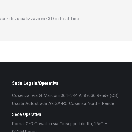
tware di visualizzazione 3D in Real Time.
Sede Legale/Operativa
Cosenza: Via G. Marconi 364–344 A, 87036 Rende (CS)
Uscita Autostrada A2 SA-RC Cosenza Nord – Rende
Sede Operativa
Roma: C/O Cowall in via Giuseppe Libetta, 15/C –
00154 Roma