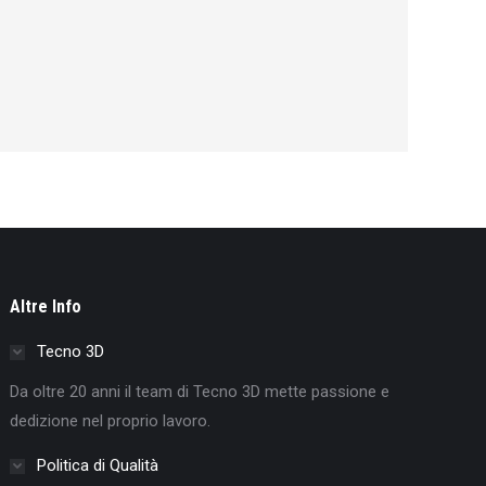
Altre Info
Tecno 3D
Da oltre 20 anni il team di Tecno 3D mette passione e
dedizione nel proprio lavoro.
Politica di Qualità