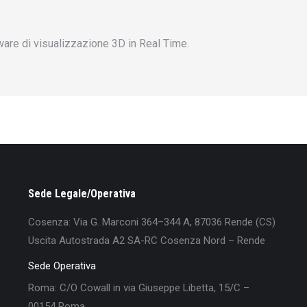
tware di visualizzazione 3D in Real Time.
Sede Legale/Operativa
Cosenza: Via G. Marconi 364–344 A, 87036 Rende (CS)
Uscita Autostrada A2 SA-RC Cosenza Nord – Rende
Sede Operativa
Roma: C/O Cowall in via Giuseppe Libetta, 15/C –
00154 Roma