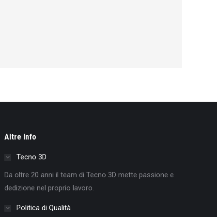
Altre Info
Tecno 3D
Da oltre 20 anni il team di Tecno 3D mette passione e
dedizione nel proprio lavoro.
Politica di Qualità