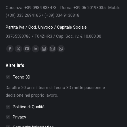
Cosenza: +39 0984 838473 - Roma: +39 06 20198035 -Mobile
(+39) 333 2694165 / (+39) 334 9130818
Partita Iva / Cod. Univoco / Capitale Sociale
03765580786 / T04ZHR3 / Cap. Soc. i.v. € 10.000,00
Find us on:
Facebook
X
YouTube
Linkedin
Instagram
Mail
Whatsapp
page
page
page
page
page
page
page
Altre Info
opens
opens
opens
opens
opens
opens
opens
in
in
in
in
in
in
in
Tecno 3D
new
new
new
new
new
new
new
Da oltre 20 anni il team di Tecno 3D mette passione e
window
window
window
window
window
window
window
dedizione nel proprio lavoro.
Politica di Qualità
Privacy