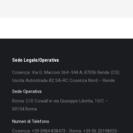
Sede Legale/Operativa
Cosenza: Via G. Marconi 364–344 A, 87036 Rende (CS)
Uscita Autostrada A2 SA-RC Cosenza Nord – Rende
Sede Operativa
Roma: C/O Cowall in via Giuseppe Libetta, 15/C –
00154 Roma
Numeri di Telefono
Cosenza: +39 0984 838473 - Roma: +39 06 20198035 -