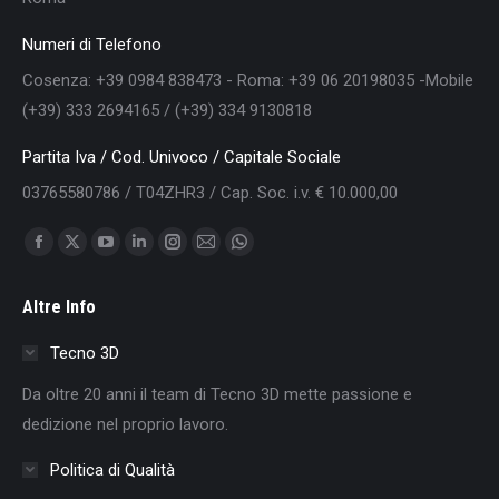
Numeri di Telefono
Cosenza: +39 0984 838473 - Roma: +39 06 20198035 -Mobile
(+39) 333 2694165 / (+39) 334 9130818
Partita Iva / Cod. Univoco / Capitale Sociale
03765580786 / T04ZHR3 / Cap. Soc. i.v. € 10.000,00
Find us on:
Facebook
X
YouTube
Linkedin
Instagram
Mail
Whatsapp
page
page
page
page
page
page
page
Altre Info
opens
opens
opens
opens
opens
opens
opens
in
in
in
in
in
in
in
Tecno 3D
new
new
new
new
new
new
new
Da oltre 20 anni il team di Tecno 3D mette passione e
window
window
window
window
window
window
window
dedizione nel proprio lavoro.
Politica di Qualità