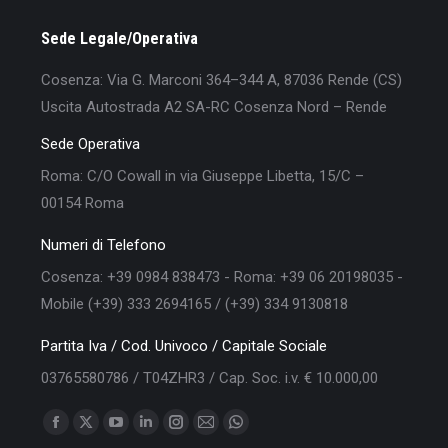
Sede Legale/Operativa
Cosenza: Via G. Marconi 364–344 A, 87036 Rende (CS)
Uscita Autostrada A2 SA-RC Cosenza Nord – Rende
Sede Operativa
Roma: C/O Cowall in via Giuseppe Libetta, 15/C –
00154 Roma
Numeri di Telefono
Cosenza: +39 0984 838473 - Roma: +39 06 20198035 -
Mobile (+39) 333 2694165 / (+39) 334 9130818
Partita Iva / Cod. Univoco / Capitale Sociale
03765580786 / T04ZHR3 / Cap. Soc. i.v. € 10.000,00
Find us on:
Facebook
X
YouTube
Linkedin
Instagram
Mail
Whatsapp